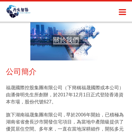
關於我們
公司簡介
福晟國際控股集團有限公司（下簡稱福晟國際或本公司）
由潘偉明先生所創辦，於2017年12月1日正式登陸香港資
本市場，股份代號627。
旗下湖南福晟集團有限公司 , 早於2006年開始，已積極為
湖南省省會長沙市開發住宅項目，為當地中產階級提供了
優質居住空間。多年來，一直在當地深耕細作，開拓多元